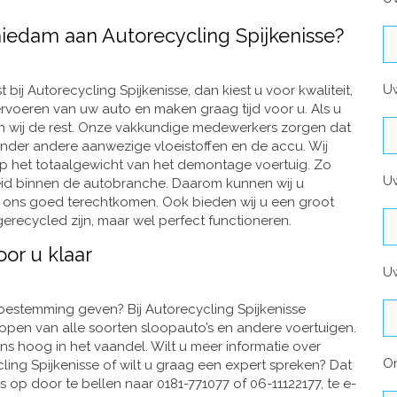
edam aan Autorecycling Spijkenisse?
U
bij Autorecycling Spijkenisse, dan kiest u voor kwaliteit,
ervoeren van uw auto en maken graag tijd voor u. Als u
n wij de rest. Onze vakkundige medewerkers zorgen dat
der andere aanwezige vloeistoffen en de accu. Wij
p het totaalgewicht van het demontage voertuig. Zo
Uw
heid binnen de autobranche. Daarom kunnen wij u
 ons goed terechtkomen. Ook bieden wij u een groot
erecycled zijn, maar wel perfect functioneren.
oor u klaar
Uw
 bestemming geven? Bij Autorecycling Spijkenisse
open van alle soorten sloopauto’s en andere voertuigen.
 ons hoog in het vaandel. Wilt u meer informatie over
O
ng Spijkenisse of wilt u graag een expert spreken? Dat
op door te bellen naar 0181-771077 of 06-11122177, te e-