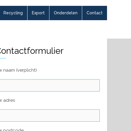
Recycling
Export
Onderdelen
Contact
ontactformulier
 naam (verplicht)
w adres
w postcode