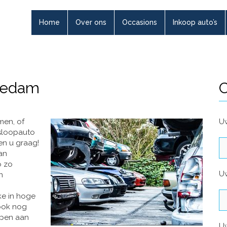
Home
Over ons
Occasions
Inkoop auto’s
hiedam
C
men, of
Uw
sloopauto
en u graag!
an
o zo
U
n
ke in hoge
 ook nog
open aan
U