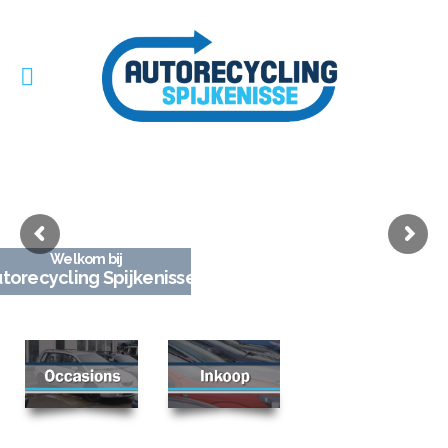
Welkom bij
torecycling Spijkenisse