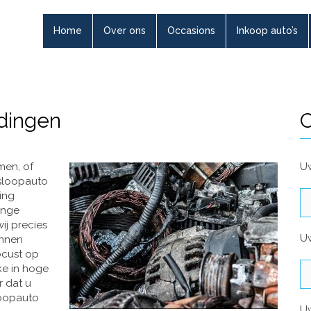
Home
Over ons
Occasions
Inkoop auto’s
dingen
C
men, of
Uw
sloopauto
ling
ange
ij precies
U
unnen
ocust op
ke in hoge
r dat u
loopauto
U