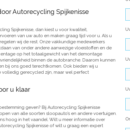
oor Autorecycling Spijkenisse
U
ng Spijkenisse, dan kiest u voor kwaliteit,
ervoeren van uw auto en maken graag tijd voor u. Als u
 regelen wij de rest. Onze vakkundige medewerkers
tdaan van onder andere aanwezige vloeistoffen en de
rcentage op het totaalgewicht van het demontage
Uw
euvriendelijkheid binnen de autobranche. Daarom kunnen
en bij ons goed terechtkomen. Ook bieden wij u
 volledig gerecycled zijn, maar wel perfect
oor u klaar
Uw
 bestemming geven? Bij Autorecycling Spijkenisse
open van alle soorten sloopauto’s en andere voertuigen.
O
 ons hoog in het vaandel. Wilt u meer informatie over
orecycling Spijkenisse of wilt u graag een expert