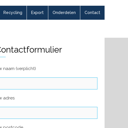
Recycling
Export
Onderdelen
Contact
ontactformulier
 naam (verplicht)
w adres
w postcode