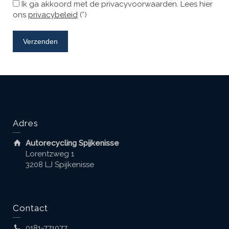
Ik ga akkoord met de privacyvoorwaarden.
Lees hier
ons
privacybeleid
(*)
Adres
Autorecycling Spijkenisse
Lorentzweg 1
3208 LJ Spijkenisse
Contact
0181-771077