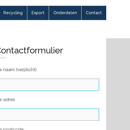
Recycling
Export
Onderdelen
Contact
ontactformulier
 naam (verplicht)
w adres
w postcode