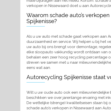
mate bijdragen aan het milieu. Kortom: schade a
verkopen in Nissewaard doet u aan Autorecyclin
Waarom schade auto’s verkopen 
Spijkenisse?
Als u uw auto met schade gaat verkopen aan Auto
duurzaamheid en service. Wij helpen u bij het v
uw auto bij ons brengt voor demontage, regele
elke sloopauto vakkundig wordt ontdaan van on
behalen een zeer hoog recycling percentage o
streven we samen met u naar milieuvriendelijkh
eens wat aan.
Autorecycling Spijkenisse staat v
Wilt u uw oude auto ook een milieuvriendelijke
beschikken we over jarenlange ervaring met ink
De wettelijke (strenge) kwaliteitseisen staan bij
schade auto’s verkopen in Nissewaard aan Autor