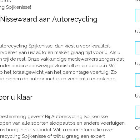
uto’s
g Spijkenisse!
Nissewaard aan Autorecycling
U
recycling Spijkenisse, dan kiest u voor kwaliteit,
ervoeren van uw auto en maken graag tijd voor u. Als u
n wij de rest. Onze vakkundige medewerkers zorgen dat
Uw
der andere aanwezige vloeistoffen en de accu. Wij
p het totaalgewicht van het demontage voertuig. Zo
eid binnen de autobranche, en verdient u er ook nog
oor u klaar
Uw
 bestemming geven? Bij Autorecycling Spijkenisse
open van alle soorten sloopauto’s en andere voertuigen.
O
 ons hoog in het vaandel. Wilt u meer informatie over
ecycling Spijkenisse of wilt u graag een expert