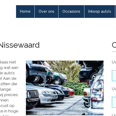
Home
Over ons
Occasions
Inkoop auto’s
 Nissewaard
C
laas niet
Uw
og wat aan
e auto’s
e! Aan de
itten die
U
nlange
ij precies
unnen
ocust op
ke in hoge
U