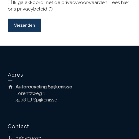
Ik ga akkoord met de privacyvoorwaarden.
Lees hier
ons
privacybeleid
(*)
Adres
Autorecycling Spijkenisse
Lorentzweg 1
3208 LJ Spijkenisse
Contact
0181-771077