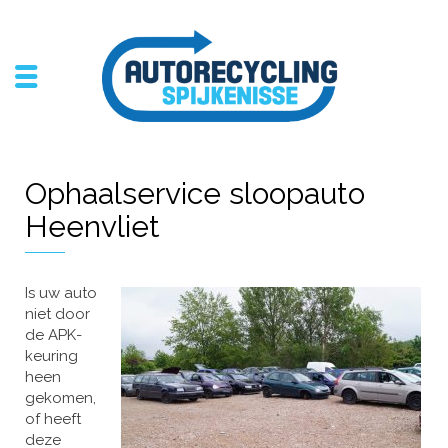
Ophaalservice sloopauto
Heenvliet
Is uw auto
niet door
de APK-
keuring
heen
gekomen,
of heeft
deze