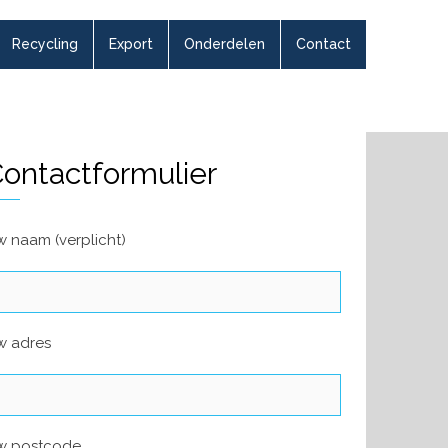
Recycling
Export
Onderdelen
Contact
ontactformulier
 naam (verplicht)
w adres
w postcode