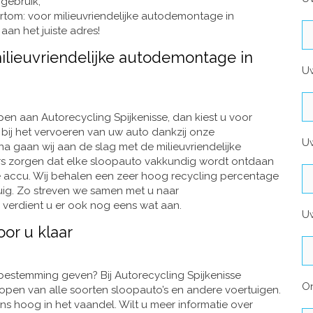
gebruik,
ortom: voor milieuvriendelijke autodemontage in
aan het juiste adres!
milieuvriendelijke autodemontage in
U
n aan Autorecycling Spijkenisse, dan kiest u voor
u bij het vervoeren van uw auto dankzij onze
Uw
a gaan wij aan de slag met de milieuvriendelijke
 zorgen dat elke sloopauto vakkundig wordt ontdaan
 accu. Wij behalen een zeer hoog recycling percentage
ig. Zo streven we samen met u naar
 verdient u er ook nog eens wat aan.
Uw
oor u klaar
 bestemming geven? Bij Autorecycling Spijkenisse
O
open van alle soorten sloopauto’s en andere voertuigen.
 ons hoog in het vaandel. Wilt u meer informatie over