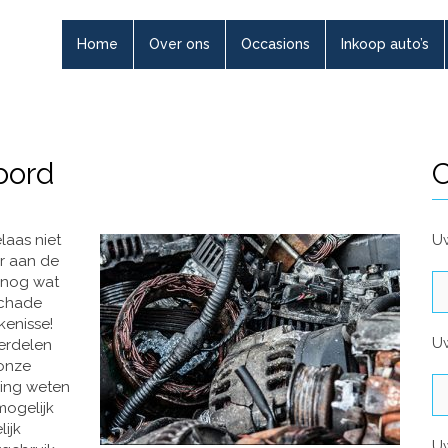
Home
Over ons
Occasions
Inkoop auto’s
oord
C
laas niet
Uw
r aan de
 nog wat
schade
kenisse!
U
erdelen
 onze
ling weten
mogelijk
ijk
U