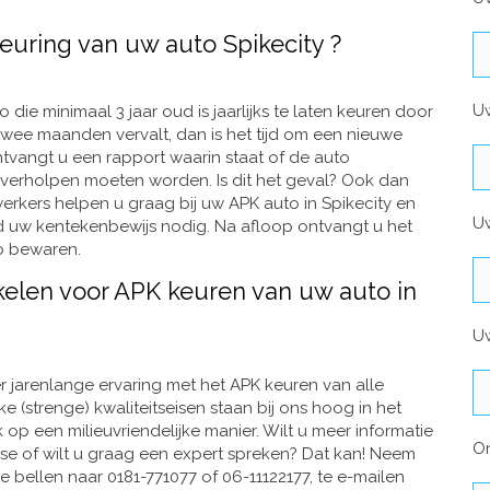
keuring van uw auto Spikecity ?
U
o die minimaal 3 jaar oud is jaarlijks te laten keuren door
twee maanden vervalt, dan is het tijd om een nieuwe
tvangt u een rapport waarin staat of de auto
 verholpen moeten worden. Is dit het geval? Ook dan
rkers helpen u graag bij uw APK auto in Spikecity en
Uw
ijd uw kentekenbewijs nodig. Na afloop ontvangt u het
to bewaren.
kelen voor APK keuren van uw auto in
Uw
r jarenlange ervaring met het APK keuren van alle
e (strenge) kwaliteitseisen staan bij ons hoog in het
 op een milieuvriendelijke manier. Wilt u meer informatie
O
sse of wilt u graag een expert spreken? Dat kan! Neem
 bellen naar 0181-771077 of 06-11122177, te e-mailen