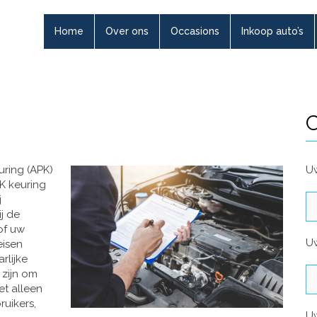
Home
Over ons
Occasions
Inkoop auto’s
C
uring (APK)
Uw
K keuring
j
ij de
of uw
U
eisen
rlijke
 zijn om
et alleen
uikers,
U