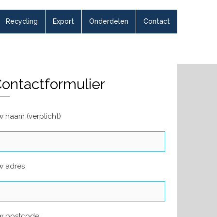
Recycling
Export
Onderdelen
Contact
ontactformulier
 naam (verplicht)
w adres
w postcode