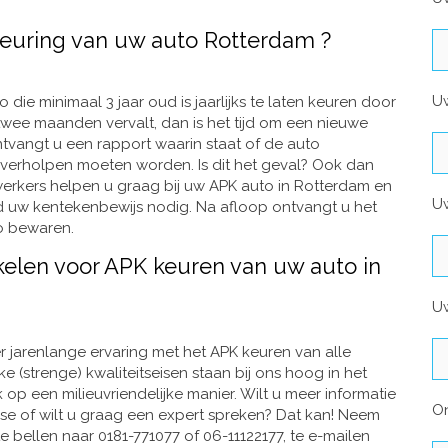
 keuring van uw auto Rotterdam ?
U
o die minimaal 3 jaar oud is jaarlijks te laten keuren door
twee maanden vervalt, dan is het tijd om een nieuwe
tvangt u een rapport waarin staat of de auto
 verholpen moeten worden. Is dit het geval? Ook dan
rkers helpen u graag bij uw APK auto in Rotterdam en
Uw
ijd uw kentekenbewijs nodig. Na afloop ontvangt u het
to bewaren.
kelen voor APK keuren van uw auto in
Uw
r jarenlange ervaring met het APK keuren van alle
e (strenge) kwaliteitseisen staan bij ons hoog in het
 op een milieuvriendelijke manier. Wilt u meer informatie
O
sse of wilt u graag een expert spreken? Dat kan! Neem
 bellen naar 0181-771077 of 06-11122177, te e-mailen