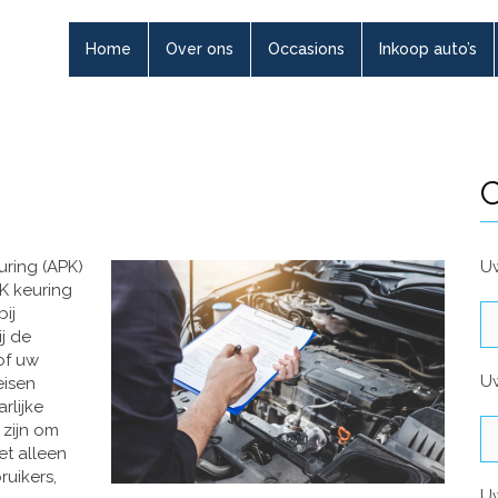
Home
Over ons
Occasions
Inkoop auto’s
C
uring (APK)
Uw
K keuring
ij
ij de
of uw
U
eisen
rlijke
 zijn om
et alleen
uikers,
U