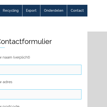
Recycling
Export
Onderdelen
Contact
ontactformulier
 naam (verplicht)
w adres
w postcode